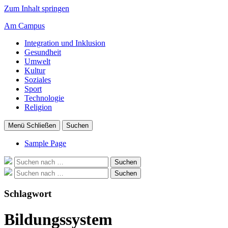
Zum Inhalt springen
Am Campus
Integration und Inklusion
Gesundheit
Umwelt
Kultur
Soziales
Sport
Technologie
Religion
Menü
Schließen
Suchen
Sample Page
Suche
Suchen
nach:
Suche
Suchen
nach:
Schlagwort
Bildungssystem