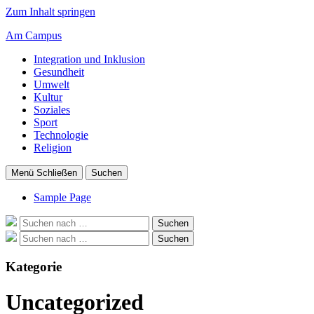
Zum Inhalt springen
Am Campus
Integration und Inklusion
Gesundheit
Umwelt
Kultur
Soziales
Sport
Technologie
Religion
Menü
Schließen
Suchen
Sample Page
Suche
Suchen
nach:
Suche
Suchen
nach:
Kategorie
Uncategorized