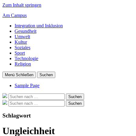
Zum Inhalt springen
Am Campus
Integration und Inklusion
Gesundheit
Umwelt
Kultur
Soziales
Sport
Technologie
Religion
Menü
Schließen
Suchen
Sample Page
Suche
Suchen
nach:
Suche
Suchen
nach:
Schlagwort
Ungleichheit